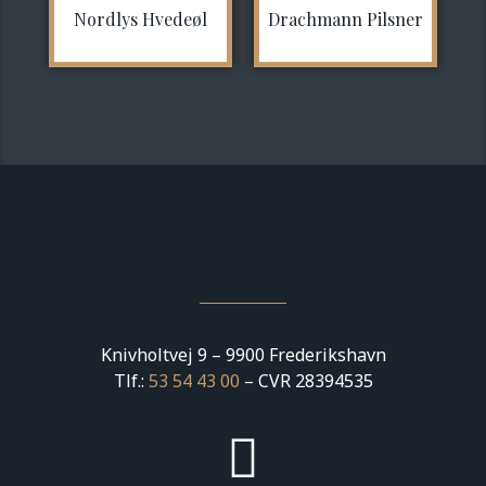
Nordlys Hvedeøl
Drachmann Pilsner
Knivholtvej 9 – 9900 Frederikshavn
Tlf.:
53 54 43 00
– CVR 28394535