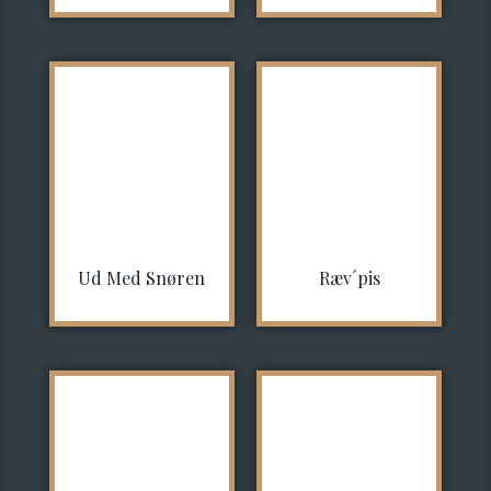
Ud Med Snøren
Ræv´pis