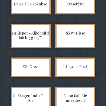
Den Gale Skovnisse
Kyssenisse
Drillepot – Alkoholfri
Skaw Nisse
Julebryg 0,5%
Klit Nisse
Isbryder Bock
Gl.Skagen India Pale
Læsø Salt Ale
Ale
m/Sydesalt